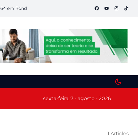
m Rondônia
Semana S do Comércio começa hoje em Porto Velh
sexta-feira, 7 - agosto - 2026
1 Articles