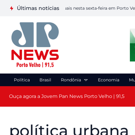
Últimas notícias
aliza etapa de Artes Visuais nesta sexta-feira em Porto Velho
Política
Brasil
Rondônia
Economia
Mu
Ouça agora a Jovem Pan News Porto Velho | 91,5
política urbana