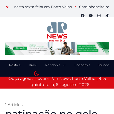
uais nesta sexta-feira em Porto Velho
Caminhoneiro morre ap
Política
Brasil
Rondônia
Economia
Mundo
Ouça agora a Jovem Pan News Porto Velho | 91,5
quinta-feira, 6 - agosto - 2026
1 Articles
patinação no gelo