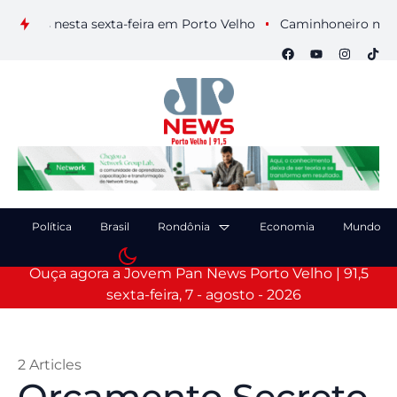
is nesta sexta-feira em Porto Velho
Caminhoneiro morre apó
Política
Brasil
Rondônia
Economia
Mundo
Ouça agora a Jovem Pan News Porto Velho | 91,5
sexta-feira, 7 - agosto - 2026
2 Articles
Orçamento Secreto