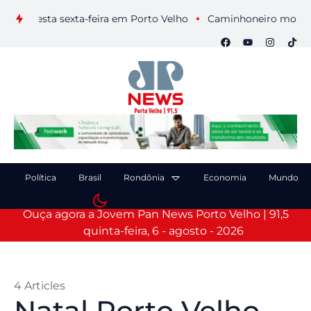
nesta sexta-feira em Porto Velho
Caminhoneiro morre após c
Política
Brasil
Rondônia
Economia
Mundo
Ouça agora a Jovem Pan News Porto Velho | 91,5
quinta-feira, 6 - agosto - 2026
4 Articles
Natal Porto Velho