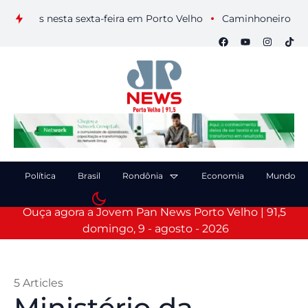
s nesta sexta-feira em Porto Velho
Caminhoneiro morre após
Política
Brasil
Rondônia
Economia
Mundo
Ouça agora a Jovem Pan News Porto Velho | 91,5
domingo, 9 - agosto - 2026
5 Articles
Ministério da