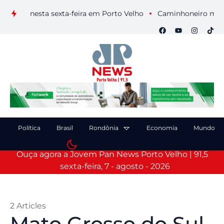
ais nesta sexta-feira em Porto Velho
Caminhoneiro morre apó
Política
Brasil
Rondônia
Economia
Mundo
Ouça agora a Jovem Pan News Porto Velho | 91,5
sexta-feira, 7 - agosto - 2026
2 Articles
Mato Grosso do Sul