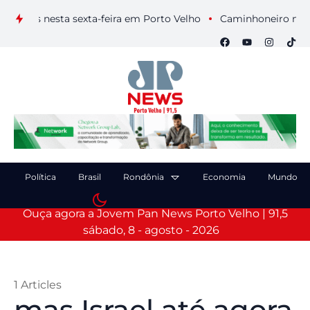
ais nesta sexta-feira em Porto Velho
Caminhoneiro morre apó
Política
Brasil
Rondônia
Economia
Mundo
Ouça agora a Jovem Pan News Porto Velho | 91,5
sábado, 8 - agosto - 2026
1 Articles
mas Israel até agora