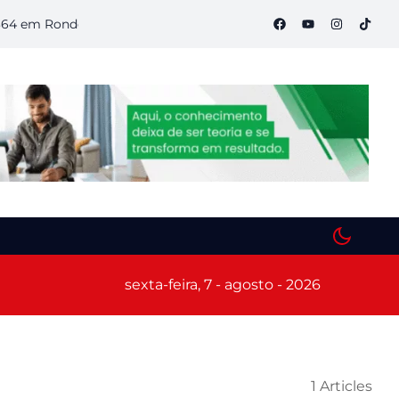
 Rondônia
Semana S do Comércio começa hoje em Porto Velh
sexta-feira, 7 - agosto - 2026
1 Articles