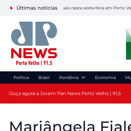
Últimas notícias
liza etapa de Artes Visuais nesta sexta-feira em Porto Velho
Política
Brasil
Rondônia
Economia
Mu
Ouça agora a Jovem Pan News Porto Velho | 91,5
Mariângela Fial