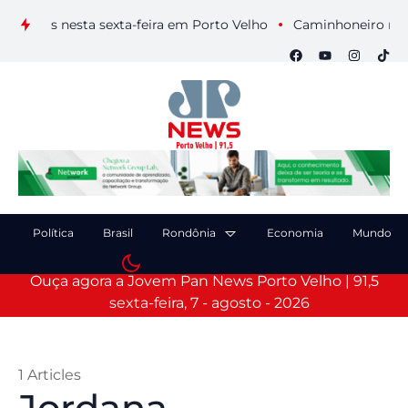
uais nesta sexta-feira em Porto Velho
Caminhoneiro morre ap
Política
Brasil
Rondônia
Economia
Mundo
Ouça agora a Jovem Pan News Porto Velho | 91,5
sexta-feira, 7 - agosto - 2026
1 Articles
Jordana