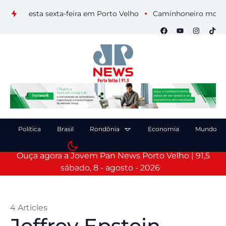
nesta sexta-feira em Porto Velho
Caminhoneiro morre após co
Política
Brasil
Rondônia
Economia
Mundo
Ouça agora a Jovem Pan News Porto Velho | 91,5
sábado, 8 - agosto - 2026
4 Articles
Jeffrey Epstein