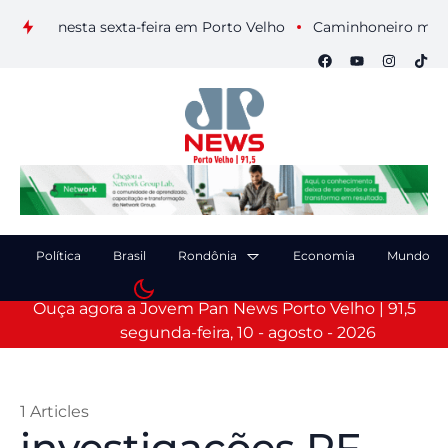
ais nesta sexta-feira em Porto Velho
Caminhoneiro morre apó
Política
Brasil
Rondônia
Economia
Mundo
Ouça agora a Jovem Pan News Porto Velho | 91,5
segunda-feira, 10 - agosto - 2026
1 Articles
investigações PF