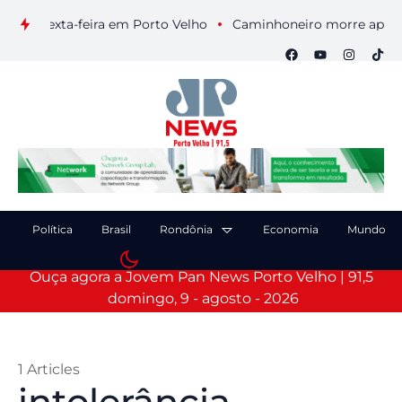
ta sexta-feira em Porto Velho
Caminhoneiro morre após coli
Política
Brasil
Rondônia
Economia
Mundo
Ouça agora a Jovem Pan News Porto Velho | 91,5
domingo, 9 - agosto - 2026
1 Articles
intolerância