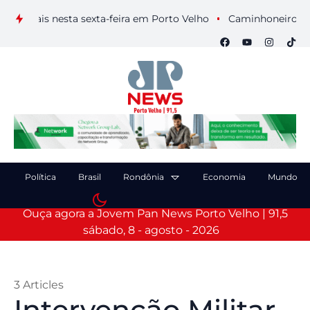
uais nesta sexta-feira em Porto Velho
Caminhoneiro morre ap
Política
Brasil
Rondônia
Economia
Mundo
Ouça agora a Jovem Pan News Porto Velho | 91,5
sábado, 8 - agosto - 2026
3 Articles
Intervenção Militar