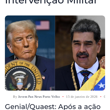
By
Jovem Pan News Porto Velho
15 de janeiro de 2026
0 C
Genial/Quaest: Após a ação