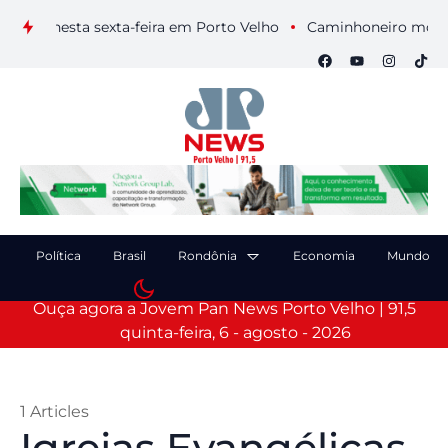
is nesta sexta-feira em Porto Velho
Caminhoneiro morre após
Política
Brasil
Rondônia
Economia
Mundo
Ouça agora a Jovem Pan News Porto Velho | 91,5
quinta-feira, 6 - agosto - 2026
1 Articles
Igrejas Evangélicas