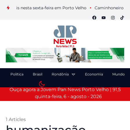
suais nesta sexta-feira em Porto Velho
Caminhoneiro morre a
Política
Brasil
Rondônia
Economia
Mundo
Ouça agora a Jovem Pan News Porto Velho | 91,5
quinta-feira, 6 - agosto - 2026
1 Articles
humanização