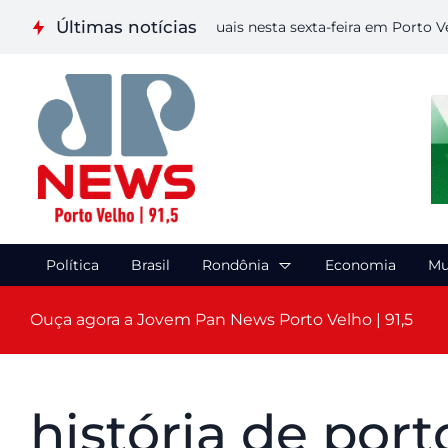
Últimas notícias
ealiza etapa de Artes Visuais nesta sexta-feira em Porto Velho
Política
Brasil
Rondônia
Economia
Mu
Ouça agora a Jovem Pan News Porto Velho | 91,5
história de port