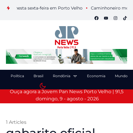
is nesta sexta-feira em Porto Velho
Caminhoneiro morre após
Política
Brasil
Rondônia
Economia
Mundo
Ouça agora a Jovem Pan News Porto Velho | 91,5
domingo, 9 - agosto - 2026
1 Articles
gabarito oficial