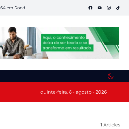
m Rondônia
Semana S do Comércio começa hoje em Porto Velh
quinta-feira, 6 - agosto - 2026
1 Articles