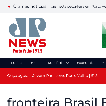
Últimas notícias
liza etapa de Artes Visuais nesta sexta-feira em Porto Velho
Política
Brasil
Rondônia
Economia
Mu
Ouça agora a Jovem Pan News Porto Velho | 91,5
fronteira Brasil 