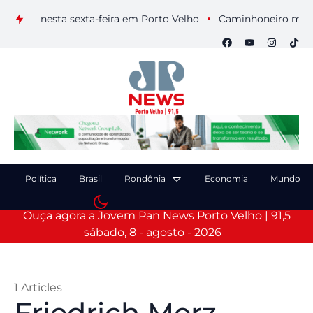
ais nesta sexta-feira em Porto Velho
Caminhoneiro morre apó
Política
Brasil
Rondônia
Economia
Mundo
Ouça agora a Jovem Pan News Porto Velho | 91,5
sábado, 8 - agosto - 2026
1 Articles
Friedrich Merz