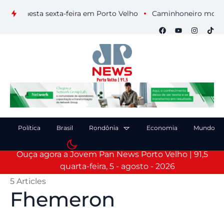
nesta sexta-feira em Porto Velho
Caminhoneiro morre após co
Política
Brasil
Rondônia
Economia
Mundo
Ouça agora a Jovem Pan News Porto Velho | 91,5
quarta-feira, 5 - agosto - 2026
5 Articles
Fhemeron