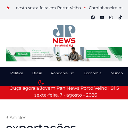
s nesta sexta-feira em Porto Velho
Caminhoneiro morre após
Política
Brasil
Rondônia
Economia
Mundo
Ouça agora a Jovem Pan News Porto Velho | 91,5
sexta-feira, 7 - agosto - 2026
3 Articles
exportações