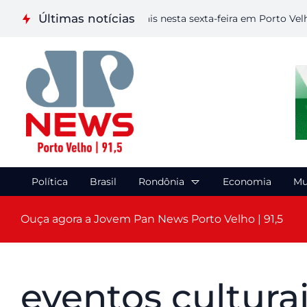
Últimas notícias
liza etapa de Artes Visuais nesta sexta-feira em Porto Velho
Política
Brasil
Rondônia
Economia
Mu
Ouça agora a Jovem Pan News Porto Velho | 91,5
eventos cultura