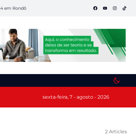
m Rondônia
Semana S do Comércio começa hoje em Porto Velh
sexta-feira, 7 - agosto - 2026
2 Articles