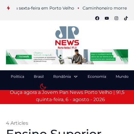
a sexta-feira em Porto Velho
Caminhoneiro morre após colisã
Política
Brasil
Rondônia
Economia
Mundo
Ouça agora a Jovem Pan News Porto Velho | 91,5
quinta-feira, 6 - agosto - 2026
4 Articles
Ensino Superior