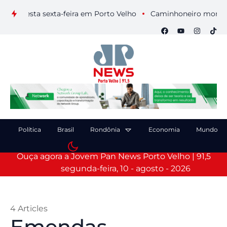
sta sexta-feira em Porto Velho
Caminhoneiro morre após col
Política
Brasil
Rondônia
Economia
Mundo
Ouça agora a Jovem Pan News Porto Velho | 91,5
segunda-feira, 10 - agosto - 2026
4 Articles
Emendas