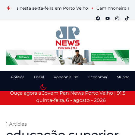
suais nesta sexta-feira em Porto Velho
Caminhoneiro morre a
Política
Brasil
Rondônia
Economia
Mundo
Ouça agora a Jovem Pan News Porto Velho | 91,5
quinta-feira, 6 - agosto - 2026
1 Articles
educação superior