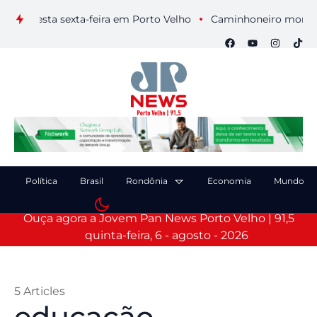
sta sexta-feira em Porto Velho
Caminhoneiro morre após col
Política
Brasil
Rondônia
Economia
Mundo
Ouça agora a Jovem Pan News Porto Velho | 91,5
quinta-feira, 6 - agosto - 2026
5 Articles
educação