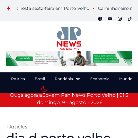
uais nesta sexta-feira em Porto Velho
Caminhoneiro morre ap
Política
Brasil
Rondônia
Economia
Mundo
Ouça agora a Jovem Pan News Porto Velho | 91,5
domingo, 9 - agosto - 2026
1 Articles
dia d porto velho