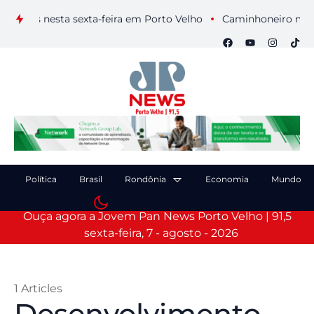
ais nesta sexta-feira em Porto Velho
Caminhoneiro morre apó
Política
Brasil
Rondônia
Economia
Mundo
Ouça agora a Jovem Pan News Porto Velho | 91,5
sexta-feira, 7 - agosto - 2026
1 Articles
Desenvolvimento