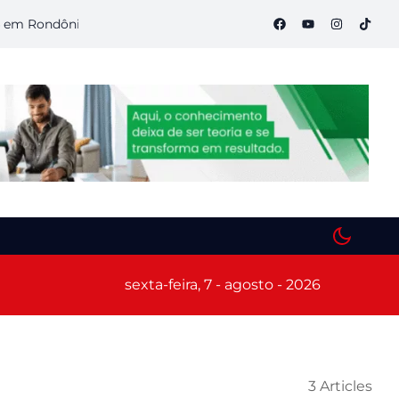
ndônia
Semana S do Comércio começa hoje em Porto Velho c
sexta-feira, 7 - agosto - 2026
3 Articles