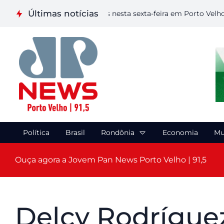
Últimas notícias
a etapa de Artes Visuais nesta sexta-feira em Porto Velho
Ca
Política
Brasil
Rondônia
Economia
Mu
Ouça agora a Jovem Pan News Porto Velho | 91,5
Delcy Rodrígue