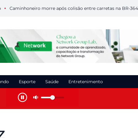
minhoneiro morre após colisão entre carretas na BR-364 em Ro
ndo
Esporte
Saúde
Entretenimento
z