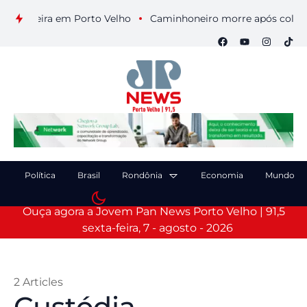
ta-feira em Porto Velho
Caminhoneiro morre após colisão en
Política
Brasil
Rondônia
Economia
Mundo
Ouça agora a Jovem Pan News Porto Velho | 91,5
sexta-feira, 7 - agosto - 2026
2 Articles
Custódia