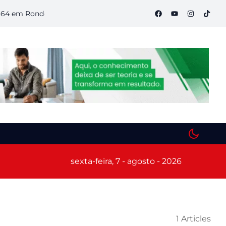
m Rondônia
Semana S do Comércio começa hoje em Porto Velh
sexta-feira, 7 - agosto - 2026
1 Articles