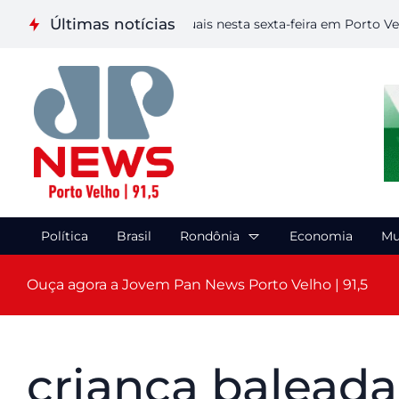
Últimas notícias
liza etapa de Artes Visuais nesta sexta-feira em Porto Velho
Política
Brasil
Rondônia
Economia
Mu
Ouça agora a Jovem Pan News Porto Velho | 91,5
criança baleada