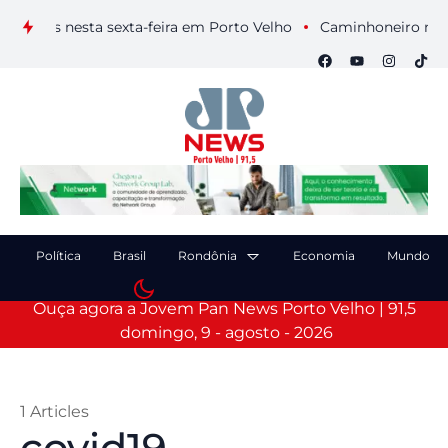
suais nesta sexta-feira em Porto Velho
Caminhoneiro morre a
Política
Brasil
Rondônia
Economia
Mundo
Ouça agora a Jovem Pan News Porto Velho | 91,5
domingo, 9 - agosto - 2026
1 Articles
covid19