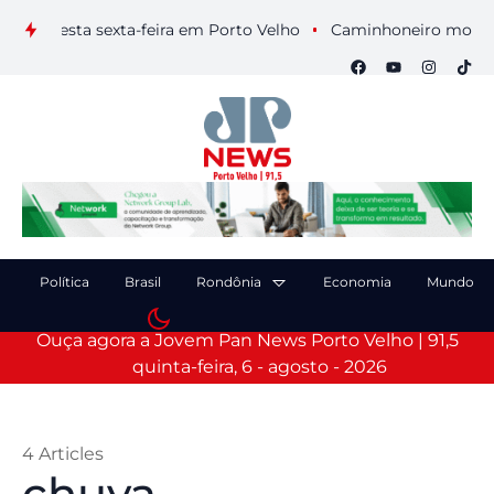
 nesta sexta-feira em Porto Velho
Caminhoneiro morre após c
Política
Brasil
Rondônia
Economia
Mundo
Ouça agora a Jovem Pan News Porto Velho | 91,5
quinta-feira, 6 - agosto - 2026
4 Articles
chuva