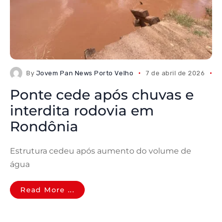
By
Jovem Pan News Porto Velho
7 de abril de 2026
0
Ponte cede após chuvas e
interdita rodovia em
Rondônia
Estrutura cedeu após aumento do volume de
água
Read More ...