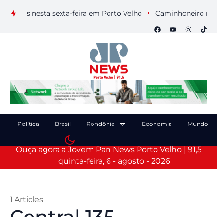
suais nesta sexta-feira em Porto Velho
Caminhoneiro morre a
Política
Brasil
Rondônia
Economia
Mundo
Ouça agora a Jovem Pan News Porto Velho | 91,5
quinta-feira, 6 - agosto - 2026
1 Articles
Central 135