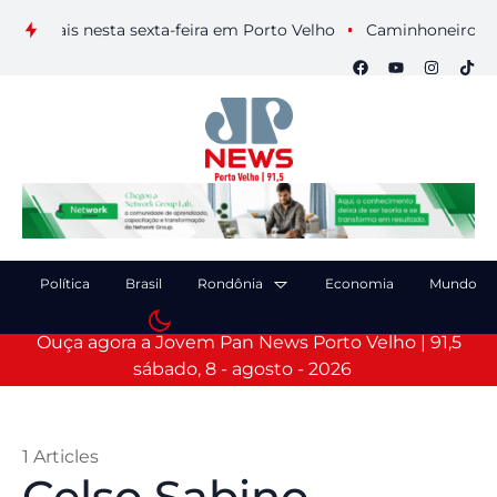
isuais nesta sexta-feira em Porto Velho
Caminhoneiro morre 
Política
Brasil
Rondônia
Economia
Mundo
Ouça agora a Jovem Pan News Porto Velho | 91,5
sábado, 8 - agosto - 2026
1 Articles
Celso Sabino