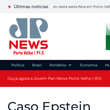
Últimas notícias
liza etapa de Artes Visuais nesta sexta-feira em Porto Velho
Política
Brasil
Rondônia
Economia
Mu
Ouça agora a Jovem Pan News Porto Velho | 91,5
Caso Epstein