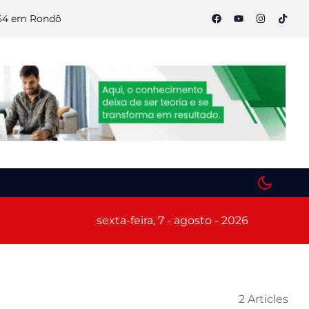
 Rondônia
Semana S do Comércio começa hoje em Porto Velh
sexta-feira, 7 - agosto - 2026
2 Articles