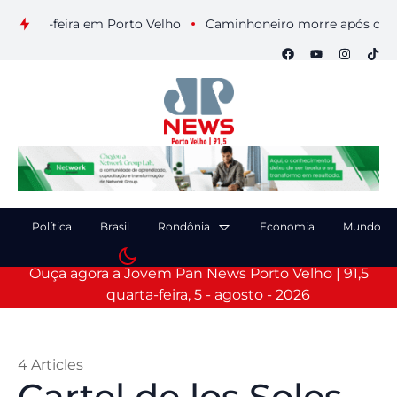
ta-feira em Porto Velho
Caminhoneiro morre após colisão en
Política
Brasil
Rondônia
Economia
Mundo
Ouça agora a Jovem Pan News Porto Velho | 91,5
quarta-feira, 5 - agosto - 2026
4 Articles
Cartel de los Soles