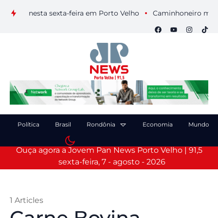
ais nesta sexta-feira em Porto Velho
Caminhoneiro morre apó
Política
Brasil
Rondônia
Economia
Mundo
Ouça agora a Jovem Pan News Porto Velho | 91,5
sexta-feira, 7 - agosto - 2026
1 Articles
Carne Bovina