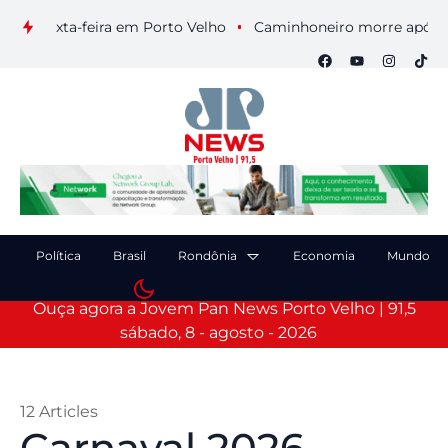
a-feira em Porto Velho
Caminhoneiro morre após colisão ent
Política
Brasil
Rondônia
Economia
Mundo
Ouça agora a Jovem Pan News Porto Velho | 91,5
sábado, 8 - agosto - 2026
12 Articles
Carnaval 2026