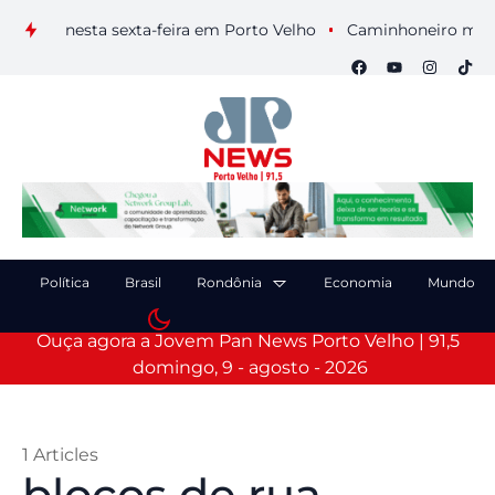
ais nesta sexta-feira em Porto Velho
Caminhoneiro morre apó
Política
Brasil
Rondônia
Economia
Mundo
Ouça agora a Jovem Pan News Porto Velho | 91,5
domingo, 9 - agosto - 2026
1 Articles
blocos de rua