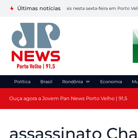
Últimas notícias
liza etapa de Artes Visuais nesta sexta-feira em Porto Velho
Política
Brasil
Rondônia
Economia
Mu
Ouça agora a Jovem Pan News Porto Velho | 91,5
assassinato Char