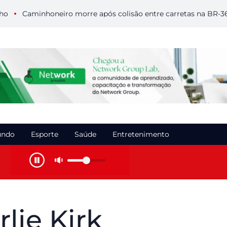
Caminhoneiro morre após colisão entre carretas na BR-364 em
ndo
Esporte
Saúde
Entretenimento
lie Kirk