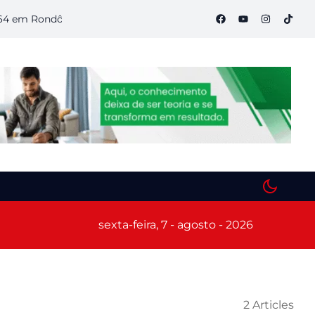
 Rondônia
Semana S do Comércio começa hoje em Porto Velh
sexta-feira, 7 - agosto - 2026
2 Articles