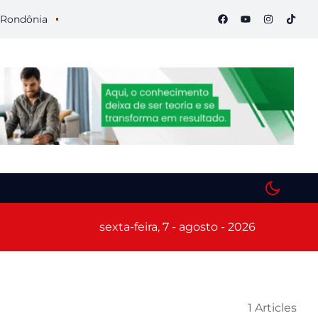
nia
Semana S do Comércio começa hoje em Porto Velho com 
sexta-feira, 7 - agosto - 2026
1 Articles