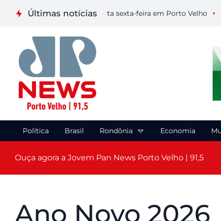
Últimas notícias
tapa de Artes Visuais nesta sexta-feira em Porto Velho
Camin
Política
Brasil
Rondônia
Economia
Mu
Ouça agora a Jovem Pan News Porto Velho | 91,5
Ano Novo 2026