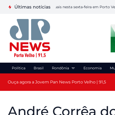
Últimas notícias
aliza etapa de Artes Visuais nesta sexta-feira em Porto Velho
Política
Brasil
Rondônia
Economia
Mu
Ouça agora a Jovem Pan News Porto Velho | 91,5
André Corrêa d