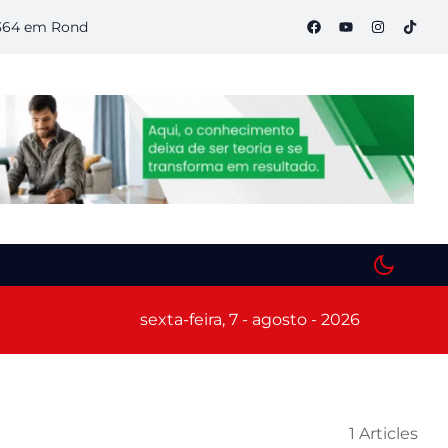
m Rondônia
Semana S do Comércio começa hoje em Porto Velh
sexta-feira, 7 - agosto - 2026
1 Articles