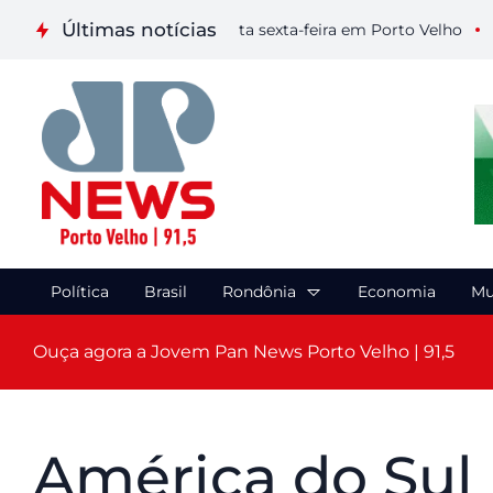
Últimas notícias
apa de Artes Visuais nesta sexta-feira em Porto Velho
Caminh
Política
Brasil
Rondônia
Economia
Mu
Ouça agora a Jovem Pan News Porto Velho | 91,5
América do Sul