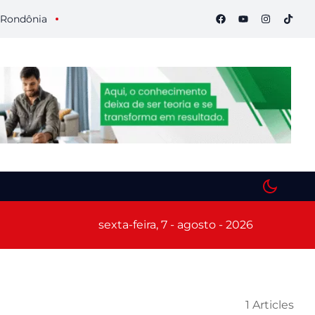
nia
Semana S do Comércio começa hoje em Porto Velho com 
sexta-feira, 7 - agosto - 2026
1 Articles