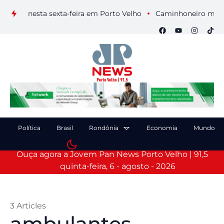
s nesta sexta-feira em Porto Velho
Caminhoneiro morre após
Política
Brasil
Rondônia
Economia
Mundo
Ouça agora a Jovem Pan News Porto Velho | 91,5
quinta-feira, 6 - agosto - 2026
3 Articles
ambulantes