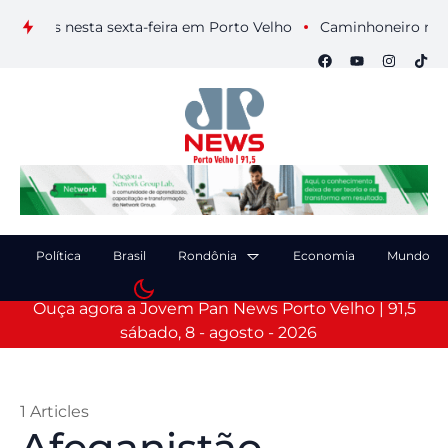
suais nesta sexta-feira em Porto Velho
Caminhoneiro morre ap
Política
Brasil
Rondônia
Economia
Mundo
Ouça agora a Jovem Pan News Porto Velho | 91,5
sábado, 8 - agosto - 2026
1 Articles
Afeganistão